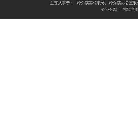
主要从事于：
哈尔滨宾馆装修
,
哈尔滨办公室装
企业分站
|
网站地