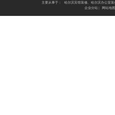
主要从事于：
哈尔滨宾馆装修
,
哈尔滨办公室装
企业分站
|
网站地